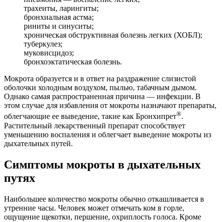
трахеиты, ларингиты;
бронхиальная астма;
риниты и синуситы;
хроническая обструктивная болезнь легких (ХОБЛ);
туберкулез;
муковисцидоз;
бронхоэктатическая болезнь.
Мокрота образуется и в ответ на раздражение слизистой
оболочки холодным воздухом, пылью, табачным дымом.
Однако самая распространенная причина — инфекции. В
этом случае для избавления от мокроты назначают препараты,
®
облегчающие ее выведение, такие как Бронхипрет
.
Растительный лекарственный препарат способствует
уменьшению воспаления и облегчает выведение мокроты из
дыхательных путей.
Симптомы мокроты в дыхательных
путях
Наибольшее количество мокроты обычно откашливается в
утренние часы. Человек может отмечать ком в горле,
ощущение щекотки, першение, охриплость голоса. Кроме