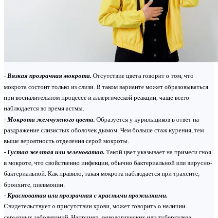
-
Вязкая прозрачная мокрота.
Отсутствие цвета говорит о том, что
мокрота состоит только из слизи. В таком варианте может образовываться
при воспалительном процессе и аллергической реакции, чаще всего
наблюдается во время астмы.
-
Мокрота жемчужного цвета.
Образуется у курильщиков в ответ на
раздражение слизистых оболочек дымом. Чем больше стаж курения, тем
выше вероятность отделения серой мокроты.
-
Густая желтая или зеленоватая.
Такой цвет указывает на примеси гноя
в мокроте, что свойственно инфекции, обычно бактериальной или вирусно-
бактериальной. Как правило, такая мокрота наблюдается при трахеите,
бронхите, пневмонии.
-
Красноватая или прозрачная с красными прожилками.
Свидетельствует о присутствии крови, может говорить о наличии
серьезных заболеваний. Например, онкологических или туберкулеза.